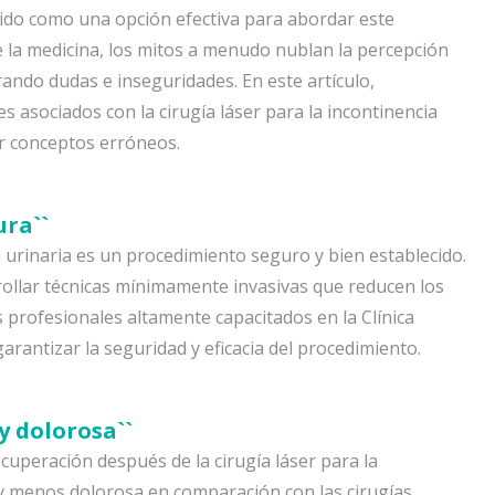
gido como una opción efectiva para abordar este
la medicina, los mitos a menudo nublan la percepción
ando dudas e inseguridades. En este artículo,
asociados con la cirugía láser para la incontinencia
car conceptos erróneos.
ura``
a urinaria es un procedimiento seguro y bien establecido.
ollar técnicas mínimamente invasivas que reducen los
os profesionales altamente capacitados en la Clínica
arantizar la seguridad y eficacia del procedimiento.
y dolorosa``
ecuperación después de la cirugía láser para la
 y menos dolorosa en comparación con las cirugías