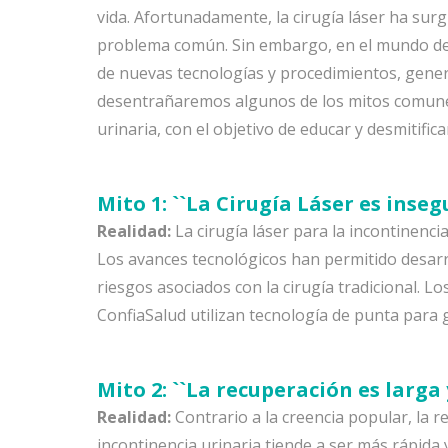
vida. Afortunadamente, la cirugía láser ha sur
problema común. Sin embargo, en el mundo de 
de nuevas tecnologías y procedimientos, gener
desentrañaremos algunos de los mitos comunes 
urinaria, con el objetivo de educar y desmitifi
Mito 1: ``La Cirugía Láser es inseg
Realidad:
La cirugía láser para la incontinenci
Los avances tecnológicos han permitido desarr
riesgos asociados con la cirugía tradicional. L
ConfiaSalud utilizan tecnología de punta para g
Mito 2: ``La recuperación es larga 
Realidad:
Contrario a la creencia popular, la r
incontinencia urinaria tiende a ser más rápida