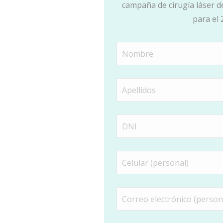
campaña de cirugía láser d
para el 
Nombre
(Obligatorio)
Apellidos
(Obligatorio)
Número
de
DNI
Número
(Obligatorio)
de
celular
Correo
(Obligatorio)
electrónico
(personal)