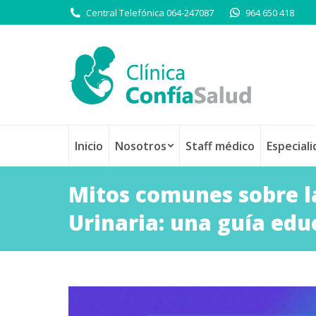
Central Telefónica 064-247087
964 650 418
Inicio
Nosotros
Staff médico
Especial
Mitos comunes sobre la
Urinaria: una guía edu