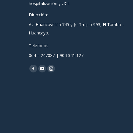
hospitalización y UCI.
Dirección:
Av. Huancavelica 745 y Jr- Trujillo 993, El Tambo -
Huancayo.
Teléfonos:
064 – 247087 | 904 341 127
Encuéntranos en:
Facebook
YouTube
Instagram
page
page
page
opens
opens
opens
in
in
in
new
new
new
window
window
window