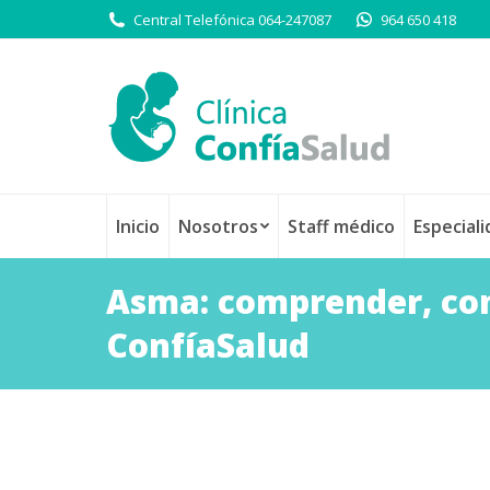
Central Telefónica 064-247087
964 650 418
Inicio
Nosotros
Staff médico
Especial
Asma: comprender, cont
ConfíaSalud