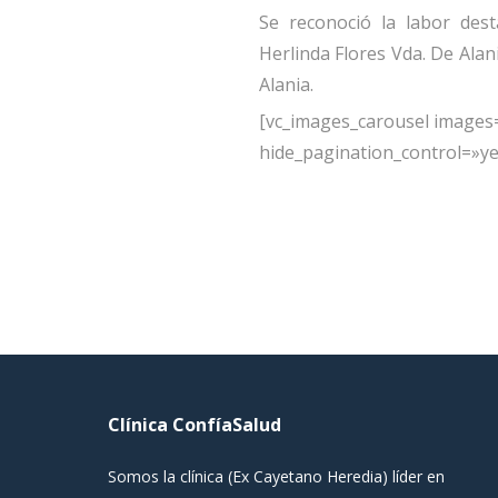
Se reconoció la labor des
Herlinda Flores Vda. De Alani
Alania.
[vc_images_carousel images=
hide_pagination_control=»y
Clínica ConfíaSalud
Somos la clínica (Ex Cayetano Heredia) líder en