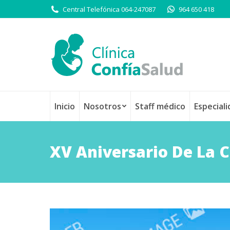
Central Telefónica 064-247087
964 650 418
Inicio
Nosotros
Staff médico
Especial
XV Aniversario De La C