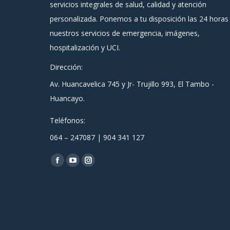
servicios integrales de salud, calidad y atención
personalizada. Ponemos a tu disposición las 24 horas
nuestros servicios de emergencia, imágenes,
hospitalización y UCI.
Dirección:
Av. Huancavelica 745 y Jr- Trujillo 993, El Tambo -
Huancayo.
Teléfonos:
064 – 247087 | 904 341 127
Encuéntranos en:
Facebook
YouTube
Instagram
page
page
page
opens
opens
opens
in
in
in
new
new
new