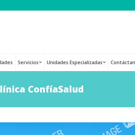
idades
Servicios
Unidades Especializadas
Contácta
línica ConfíaSalud