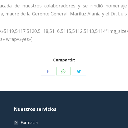
tacada de nuestros colaboradores y se rindió homenaje
a, madre de la Gerente General, Mariluz Alania y el Dr. Luis
»5119,5117,5120,5118,5116,5115,5112,5113,5114″ img_size=»
es» wrap=»yes»]
Compartir:
Share
Share
Share
on
on
on
Facebook
WhatsApp
Twitter
Nuestros servicios
Farmacia