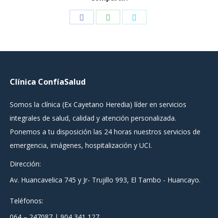
Share
Share
Share
on
on
on
Facebook
WhatsApp
Twitter
Clínica ConfíaSalud
Somos la clínica (Ex Cayetano Heredia) líder en servicios
integrales de salud, calidad y atención personalizada.
Ponemos a tu disposición las 24 horas nuestros servicios de
emergencia, imágenes, hospitalización y UCI.
Dirección:
Av. Huancavelica 745 y Jr- Trujillo 993, El Tambo - Huancayo.
Teléfonos:
064 – 247087 | 904 341 127