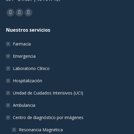
Encuéntranos en:
Facebook
YouTube
Instagram
page
page
page
Nuestros servicios
opens
opens
opens
in
in
in
Farmacia
new
new
new
window
window
window
Emergencia
Laboratorio Clínico
Hospitalización
Unidad de Cuidados Intensivos (UCI)
Ambulancia
Centro de diagnóstico por imágenes
Resonancia Magnética