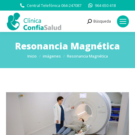
Central Telefónica 064-247087
964 650 418
Búsqueda
Buscar:
Resonancia Magnética
Estás aquí:
Inicio
imágenes
Resonancia Magnética