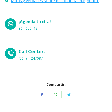
MItos y verdades sobre Resonancia magnetica
¡Agenda tu cita!
964 650418
Call Center:
(064) – 247087
Compartir:
Share
Share
Share
on
on
on
Facebook
WhatsApp
Twitter