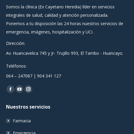
Somos la clínica (Ex Cayetano Heredia) líder en servicios
integrales de salud, calidad y atención personalizada.
Ponemos a tu disposición las 24 horas nuestros servicios de
emergencia, imágenes, hospitalización y UCI.
Dirección:
Av. Huancavelica 745 y Jr- Trujillo 993, El Tambo - Huancayo.
Teléfonos:
064 – 247087 | 904 341 127
Encuéntranos en:
Facebook
YouTube
Instagram
page
page
page
Nuestros servicios
opens
opens
opens
in
in
in
Farmacia
new
new
new
window
window
window
Emergencia