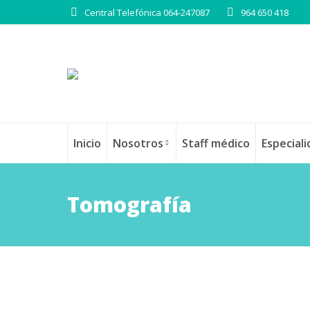
Central Telefónica 064-247087
964 650 418
Inicio
Nosotros
Staff médico
Especial
Tomografía