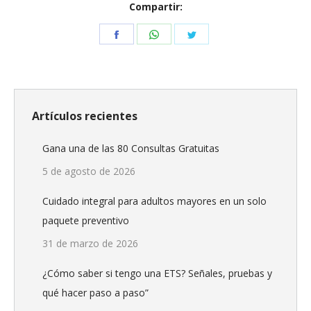
Compartir:
Share
Share
Share
on
on
on
Facebook
WhatsApp
Twitter
Artículos recientes
Gana una de las 80 Consultas Gratuitas
5 de agosto de 2026
Cuidado integral para adultos mayores en un solo
paquete preventivo
31 de marzo de 2026
¿Cómo saber si tengo una ETS? Señales, pruebas y
qué hacer paso a paso”