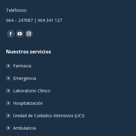
Teléfonos:
064 – 247087 | 904 341 127
Encuéntranos en:
Facebook
YouTube
Instagram
page
page
page
Nuestros servicios
opens
opens
opens
in
in
in
Farmacia
new
new
new
window
window
window
Emergencia
Laboratorio Clínico
Hospitalización
Unidad de Cuidados Intensivos (UCI)
Ambulancia