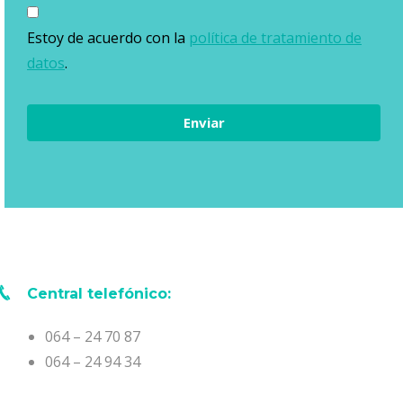
*
Estoy de acuerdo con la
política de tratamiento de
datos
.
Central telefónico:
064 – 24 70 87
064 – 24 94 34