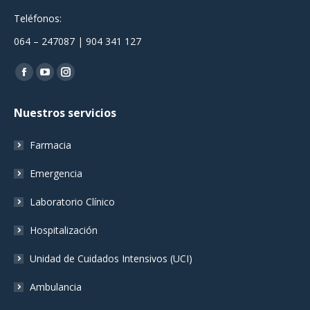
Teléfonos:
064 – 247087 | 904 341 127
Encuéntranos en:
Facebook
YouTube
Instagram
page
page
page
Nuestros servicios
opens
opens
opens
in
in
in
Farmacia
new
new
new
window
window
window
Emergencia
Laboratorio Clínico
Hospitalización
Unidad de Cuidados Intensivos (UCI)
Ambulancia