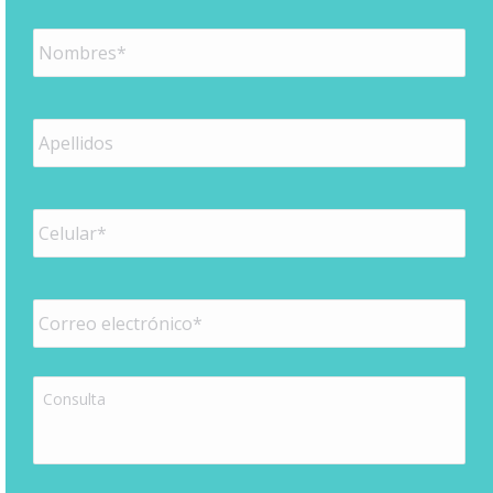
Nombres
*
Apellidos
*
Teléfono*
*
Correo
electrónico*
*
Consulta