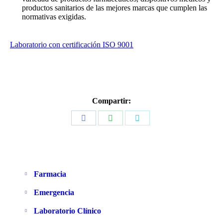
productos sanitarios de las mejores marcas que cumplen las
normativas exigidas.
Laboratorio con certificación ISO 9001
Compartir:
Share
Share
Share
on
on
on
Facebook
WhatsApp
Twitter
Farmacia
Emergencia
Laboratorio Clínico