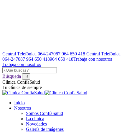
Saltar
al
contenido
Central Telefónica 064-247087
964 650 418
Central Telefónica
064-247087
964 650 418
964 650 418
Trabaja con nosotros
Trabaja con nosotros
Facebook
YouTube
Instagram
Buscar:
page
page
page
Búsqueda
opens
opens
opens
Facebook
YouTube
Instagram
Clínica ConfíaSalud
in
in
in
page
page
page
Tu clínica de siempre
new
new
new
opens
opens
opens
window
window
window
in
in
in
Inicio
new
new
new
Nosotros
window
window
window
Somos ConfíaSalud
La clínica
Novedades
Galería de imágenes