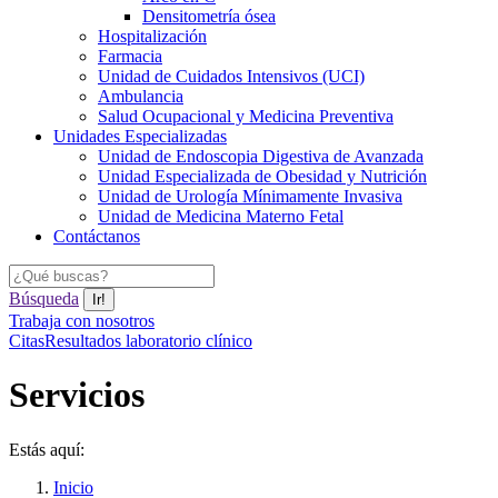
Densitometría ósea
Hospitalización
Farmacia
Unidad de Cuidados Intensivos (UCI)
Ambulancia
Salud Ocupacional y Medicina Preventiva
Unidades Especializadas
Unidad de Endoscopia Digestiva de Avanzada
Unidad Especializada de Obesidad y Nutrición
Unidad de Urología Mínimamente Invasiva
Unidad de Medicina Materno Fetal
Contáctanos
Buscar:
Búsqueda
Trabaja con nosotros
Facebook
YouTube
Instagram
Citas
Resultados laboratorio clínico
page
page
page
opens
opens
opens
Servicios
in
in
in
new
new
new
window
window
window
Estás aquí:
Inicio