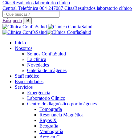
Citas
Resultados laboratorio clínico
Central Telefónica 064-247087
Citas
Resultados laboratorio clínico
Buscar:
Búsqueda
Inicio
Nosotros
Somos ConfíaSalud
La clínica
Novedades
Galería de imágenes
Staff médico
Especialidades
Servicios
Emergencia
Laboratorio Clínico
Centro de diagnóstico por imágenes
Tomografía
Resonancia Magnética
Rayos X
Ecografía
Mamografía
Arco en C