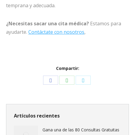
temprana y adecuada.
¿Necesitas sacar una cita médica?
Estamos para
ayudarte.
Contáctate con nosotros
,
Compartir:
Share
Share
Share
on
on
on
Facebook
WhatsApp
Twitter
Artículos recientes
Gana una de las 80 Consultas Gratuitas