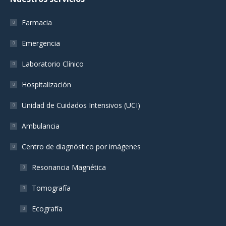
opens
opens
opens
in
in
in
Farmacia
new
new
new
window
window
window
Emergencia
Laboratorio Clínico
Hospitalización
Unidad de Cuidados Intensivos (UCI)
Ambulancia
Centro de diagnóstico por imágenes
Resonancia Magnética
Tomografía
Ecografía