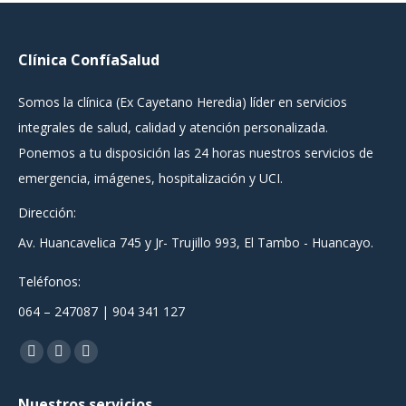
Clínica ConfíaSalud
Somos la clínica (Ex Cayetano Heredia) líder en servicios
integrales de salud, calidad y atención personalizada.
Ponemos a tu disposición las 24 horas nuestros servicios de
emergencia, imágenes, hospitalización y UCI.
Dirección:
Av. Huancavelica 745 y Jr- Trujillo 993, El Tambo - Huancayo.
Teléfonos:
064 – 247087 | 904 341 127
Encuéntranos en:
Facebook
YouTube
Instagram
page
page
page
Nuestros servicios