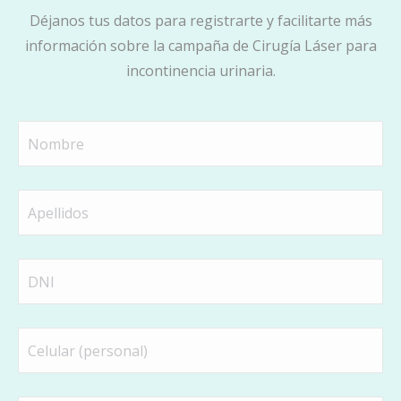
Déjanos tus datos para registrarte y facilitarte más
información sobre la campaña de Cirugía Láser para
incontinencia urinaria.
Nombre
(Obligatorio)
Apellidos
(Obligatorio)
Número
de
DNI
Número
(Obligatorio)
de
celular