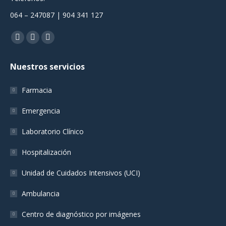
064 – 247087 | 904 341 127
Encuéntranos en:
Facebook
YouTube
Instagram
page
page
page
Nuestros servicios
opens
opens
opens
in
in
in
Farmacia
new
new
new
window
window
window
Emergencia
Laboratorio Clínico
Hospitalización
Unidad de Cuidados Intensivos (UCI)
Ambulancia
Centro de diagnóstico por imágenes