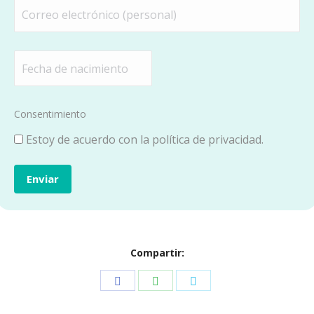
Correo
(Obligatorio)
electrónico
(personal)
Fecha
(Obligatorio)
de
MM
nacimiento
barra
Consentimiento
DD
(Obligatorio)
barra
Estoy de acuerdo con la política de privacidad.
AAAA
Compartir:
Share
Share
Share
on
on
on