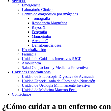
Servicios
Emergencia
Laboratorio Clínico
Centro de diagnóstico por imágenes
Tomografía
Resonancia Magnética
Rayos X
Ecografía
Mamografía
Arco en C
Densitometría ósea
Hospitalización
Farmacia
Unidad de Cuidados Intensivos (UCI)
Ambulancia
Salud Ocupacional y Medicina Preventiva
Unidades Especializadas
Unidad de Endoscopia Digestiva de Avanzada
Unidad Especializada de Obesidad y Nutrición
Unidad de Urología Mínimamente Invasiva
Unidad de Medicina Materno Fetal
Contáctanos
¿Cómo cuidar a un enfermo co