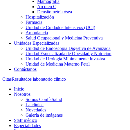
Mamografía
Arco en C
Densitometría ósea
Hospitalización
Farmacia
Unidad de Cuidados Intensivos (UCI)
Ambulancia
Salud Ocupacional y Medicina Preventiva
Unidades Especializadas
Unidad de Endoscopia Digestiva de Avanzada
Unidad Especializada de Obesidad y Nutrición
Unidad de Urología Mínimamente Invasiva
Unidad de Medicina Materno Fetal
Contáctanos
Citas
Resultados laboratorio clínico
Inicio
Nosotros
Somos ConfíaSalud
La clínica
Novedades
Galería de imágenes
Staff médico
Especialidades