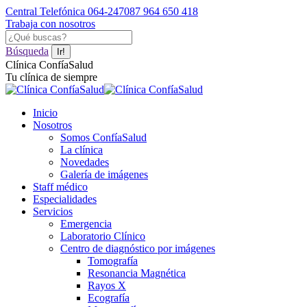
Saltar
Central Telefónica 064-247087
964 650 418
al
Trabaja con nosotros
contenido
Facebook
YouTube
Instagram
Buscar:
page
page
page
Búsqueda
opens
opens
opens
Clínica ConfíaSalud
in
in
in
Tu clínica de siempre
new
new
new
window
window
window
Inicio
Nosotros
Somos ConfíaSalud
La clínica
Novedades
Galería de imágenes
Staff médico
Especialidades
Servicios
Emergencia
Laboratorio Clínico
Centro de diagnóstico por imágenes
Tomografía
Resonancia Magnética
Rayos X
Ecografía