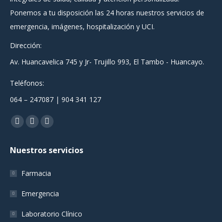
Ponemos a tu disposición las 24 horas nuestros servicios de
emergencia, imágenes, hospitalización y UCI.
Dirección:
Av. Huancavelica 745 y Jr- Trujillo 993, El Tambo - Huancayo.
Teléfonos:
064 – 247087 | 904 341 127
Encuéntranos en:
Facebook
YouTube
Instagram
page
page
page
Nuestros servicios
opens
opens
opens
in
in
in
Farmacia
new
new
new
window
window
window
Emergencia
Laboratorio Clínico