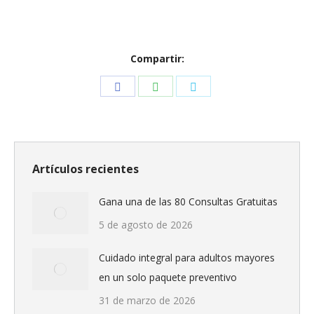
Compartir:
Share
Share
Share
on
on
on
Facebook
WhatsApp
Twitter
Artículos recientes
Gana una de las 80 Consultas Gratuitas
5 de agosto de 2026
Cuidado integral para adultos mayores
en un solo paquete preventivo
31 de marzo de 2026