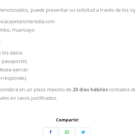
mencionados, puede presentar su solicitud a través de los si
nicacayetanoheredia.com
Tambo, Huancayo
:
 los datos.
 pasaporte).
desea ejercer.
orresponde).
esponderá en un plazo máximo de
20 días hábiles
contados des
les en casos justificados.
Compartir:
Share
Share
Share