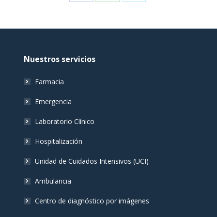
on
on
on
Facebook
WhatsApp
Twitter
Nuestros servicios
Farmacia
Emergencia
Laboratorio Clínico
Hospitalización
Unidad de Cuidados Intensivos (UCI)
Ambulancia
Centro de diagnóstico por imágenes