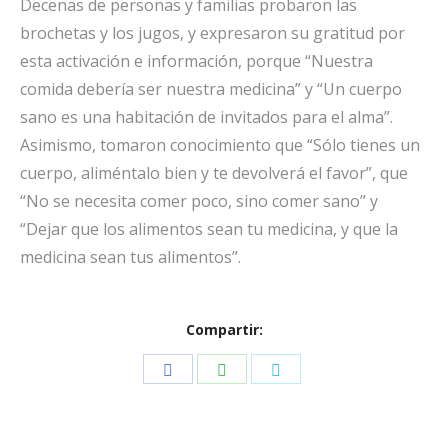
Decenas de personas y familias probaron las
brochetas y los jugos, y expresaron su gratitud por
esta activación e información, porque “Nuestra
comida debería ser nuestra medicina” y “Un cuerpo
sano es una habitación de invitados para el alma”.
Asimismo, tomaron conocimiento que “Sólo tienes un
cuerpo, aliméntalo bien y te devolverá el favor”, que
“No se necesita comer poco, sino comer sano” y
“Dejar que los alimentos sean tu medicina, y que la
medicina sean tus alimentos”.
Compartir:
Share
Share
Share
on
on
on
Facebook
WhatsApp
Twitter