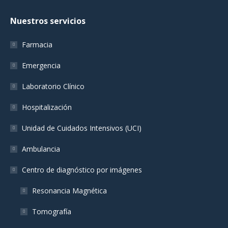
page
page
page
Nuestros servicios
opens
opens
opens
in
in
in
Farmacia
new
new
new
window
window
window
Emergencia
Laboratorio Clínico
Hospitalización
Unidad de Cuidados Intensivos (UCI)
Ambulancia
Centro de diagnóstico por imágenes
Resonancia Magnética
Tomografía