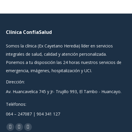
Clínica ConfíaSalud
Somos la clínica (Ex Cayetano Heredia) líder en servicios
integrales de salud, calidad y atención personalizada.
Ponemos a tu disposición las 24 horas nuestros servicios de
emergencia, imágenes, hospitalización y UCI.
Dirección:
Av. Huancavelica 745 y Jr- Trujillo 993, El Tambo - Huancayo.
Teléfonos:
064 – 247087 | 904 341 127
Encuéntranos en:
Facebook
YouTube
Instagram