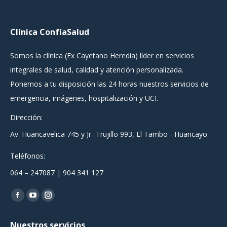
Clínica ConfíaSalud
Somos la clínica (Ex Cayetano Heredia) líder en servicios
integrales de salud, calidad y atención personalizada.
Ponemos a tu disposición las 24 horas nuestros servicios de
emergencia, imágenes, hospitalización y UCI.
Dirección:
Av. Huancavelica 745 y Jr- Trujillo 993, El Tambo - Huancayo.
Teléfonos:
064 – 247087 | 904 341 127
Encuéntranos en:
Facebook
YouTube
Instagram
page
page
page
Nuestros servicios