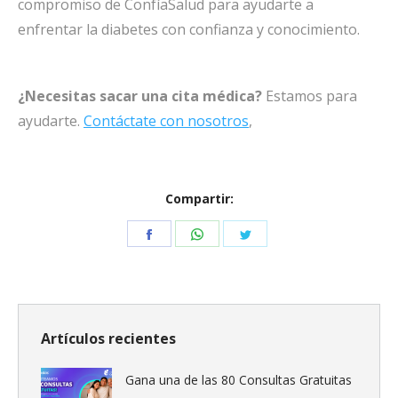
compromiso de ConfíaSalud para ayudarte a
enfrentar la diabetes con confianza y conocimiento.
¿Necesitas sacar una cita médica?
Estamos para
ayudarte.
Contáctate con nosotros
,
Compartir:
Share
Share
Share
on
on
on
Facebook
WhatsApp
Twitter
Artículos recientes
Gana una de las 80 Consultas Gratuitas