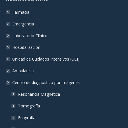
opens
opens
opens
in
in
in
Farmacia
new
new
new
window
window
window
Emergencia
Laboratorio Clínico
Hospitalización
Unidad de Cuidados Intensivos (UCI)
Ambulancia
Centro de diagnóstico por imágenes
Resonancia Magnética
Tomografía
Ecografía