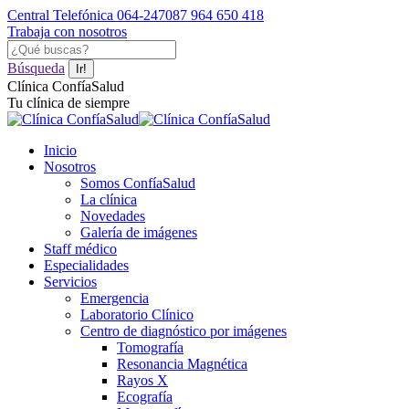
Saltar
Central Telefónica 064-247087
964 650 418
al
Trabaja con nosotros
contenido
Facebook
YouTube
Instagram
Buscar:
page
page
page
Búsqueda
opens
opens
opens
Clínica ConfíaSalud
in
in
in
Tu clínica de siempre
new
new
new
window
window
window
Inicio
Nosotros
Somos ConfíaSalud
La clínica
Novedades
Galería de imágenes
Staff médico
Especialidades
Servicios
Emergencia
Laboratorio Clínico
Centro de diagnóstico por imágenes
Tomografía
Resonancia Magnética
Rayos X
Ecografía