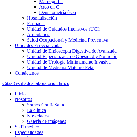
Mamografía
Arco en C
Densitometría ósea
Hospitalización
Farmacia
Unidad de Cuidados Intensivos (UCI)
Ambulancia
Salud Ocupacional y Medicina Preventiva
Unidades Especializadas
Unidad de Endoscopia Digestiva de Avanzada
Unidad Especializada de Obesidad y Nutrición
Unidad de Urología Mínimamente Invasiva
Unidad de Medicina Materno Fetal
Contáctanos
Citas
Resultados laboratorio clínico
Inicio
Nosotros
Somos ConfíaSalud
La clínica
Novedades
Galería de imágenes
Staff médico
Especialidades