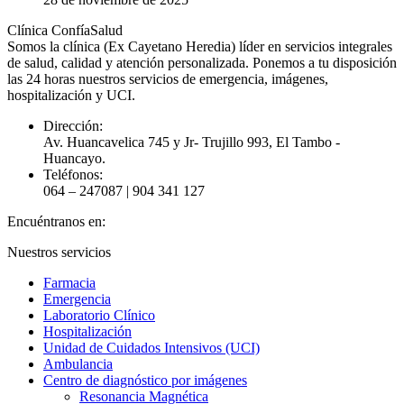
Clínica ConfíaSalud
Somos la clínica (Ex Cayetano Heredia) líder en servicios integrales
de salud, calidad y atención personalizada. Ponemos a tu disposición
las 24 horas nuestros servicios de emergencia, imágenes,
hospitalización y UCI.
Dirección:
Av. Huancavelica 745 y Jr- Trujillo 993, El Tambo -
Huancayo.
Teléfonos:
064 – 247087 | 904 341 127
Encuéntranos en:
Facebook
YouTube
Instagram
Nuestros servicios
page
page
page
Farmacia
opens
opens
opens
Emergencia
in
in
in
Laboratorio Clínico
new
new
new
Hospitalización
window
window
window
Unidad de Cuidados Intensivos (UCI)
Ambulancia
Centro de diagnóstico por imágenes
Resonancia Magnética