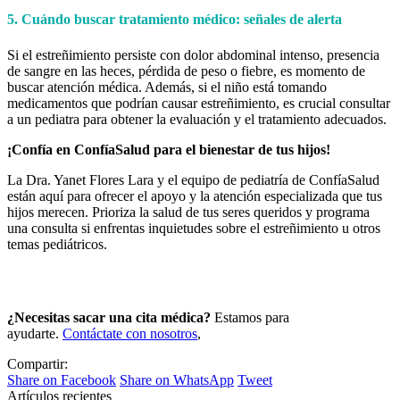
5. Cuándo buscar tratamiento médico: señales de alerta
Si el estreñimiento persiste con dolor abdominal intenso, presencia
de sangre en las heces, pérdida de peso o fiebre, es momento de
buscar atención médica. Además, si el niño está tomando
medicamentos que podrían causar estreñimiento, es crucial consultar
a un pediatra para obtener la evaluación y el tratamiento adecuados.
¡Confía en ConfíaSalud para el bienestar de tus hijos!
La Dra. Yanet Flores Lara y el equipo de pediatría de ConfíaSalud
están aquí para ofrecer el apoyo y la atención especializada que tus
hijos merecen. Prioriza la salud de tus seres queridos y programa
una consulta si enfrentas inquietudes sobre el estreñimiento u otros
temas pediátricos.
¿Necesitas sacar una cita médica?
Estamos para
ayudarte.
Contáctate con nosotros
,
Compartir:
Share
Share
Share
Share on Facebook
Share on WhatsApp
Tweet
on
on
on
Artículos recientes