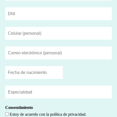
Número
de
DNI
(Obligatorio)
Número
de
celular
(Obligatorio)
Correo
electrónico
(personal)
(Obligatorio)
Fecha
de
MM
nacimiento
barra
(Obligatorio)
DD
Especialidad
barra
(Obligatorio)
AAAA
Consentimiento
Estoy de acuerdo con la política de privacidad.