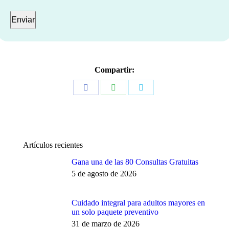
Compartir:
Share
Share
Share
on
on
on
Facebook
WhatsApp
Twitter
Artículos recientes
Gana una de las 80 Consultas Gratuitas
5 de agosto de 2026
Cuidado integral para adultos mayores en
un solo paquete preventivo
31 de marzo de 2026