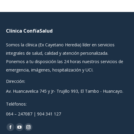
Clínica ConfíaSalud
Somos la clínica (Ex Cayetano Heredia) líder en servicios
integrales de salud, calidad y atención personalizada.
Ponemos a tu disposición las 24 horas nuestros servicios de
emergencia, imágenes, hospitalización y UCI.
Dirección:
Av. Huancavelica 745 y Jr- Trujillo 993, El Tambo - Huancayo.
Teléfonos:
064 – 247087 | 904 341 127
Encuéntranos en:
Facebook
YouTube
Instagram