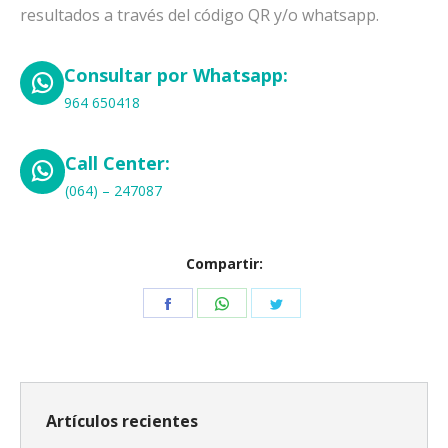
resultados a través del código QR y/o whatsapp.
Consultar por Whatsapp:
964 650418
Call Center:
(064) – 247087
Compartir:
Share
Share
Share
on
on
on
Facebook
WhatsApp
Twitter
Artículos recientes