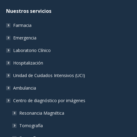
page
page
page
Nuestros servicios
opens
opens
opens
in
in
in
Farmacia
new
new
new
window
window
window
Emergencia
Laboratorio Clínico
Hospitalización
Unidad de Cuidados Intensivos (UCI)
Ambulancia
Centro de diagnóstico por imágenes
Resonancia Magnética
Tomografía