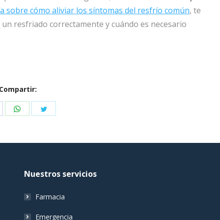
a sobre cómo aliviar los síntomas del resfrío común
, te
un resfriado correctamente y cuándo es necesario
Compartir:
hare
Share
Share
n
on
on
acebook
WhatsApp
Twitter
Nuestros servicios
Farmacia
Emergencia