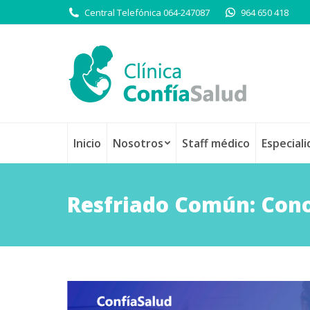
Central Telefónica 064-247087
964 650 418
Inicio
Nosotros
Staff médico
Especial
Resfriado Común: Cono