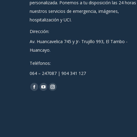
personalizada. Ponemos a tu disposición las 24 horas
nuestros servicios de emergencia, imágenes,
hospitalización y UCI.
Dirección:
Av. Huancavelica 745 y Jr- Trujillo 993, El Tambo -
Huancayo.
Teléfonos:
064 – 247087 | 904 341 127
Encuéntranos en:
Facebook
YouTube
Instagram
page
page
page
opens
opens
opens
in
in
in
new
new
new
window
window
window