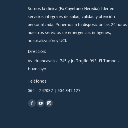
Somos la clínica (Ex Cayetano Heredia) líder en
servicios integrales de salud, calidad y atención
personalizada. Ponemos a tu disposición las 24 horas
nuestros servicios de emergencia, imágenes,
hospitalización y UCI.
Dirección:
Av. Huancavelica 745 y Jr- Trujillo 993, El Tambo -
Huancayo.
Teléfonos:
064 – 247087 | 904 341 127
Encuéntranos en:
Facebook
YouTube
Instagram
page
page
page
opens
opens
opens