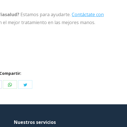
fíasalud?
Estamos para ayudarte.
Contáctate con
én el mejor tratamiento en las mejores manos.
Compartir:
hare
Share
Share
n
on
on
acebook
WhatsApp
Twitter
Nuestros servicios