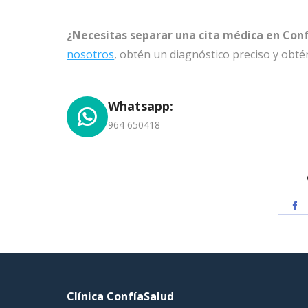
¿Necesitas separar una cita médica en Con
nosotros
, obtén un diagnóstico preciso y obt
Whatsapp:
964 650418
S
o
F
Clínica ConfíaSalud