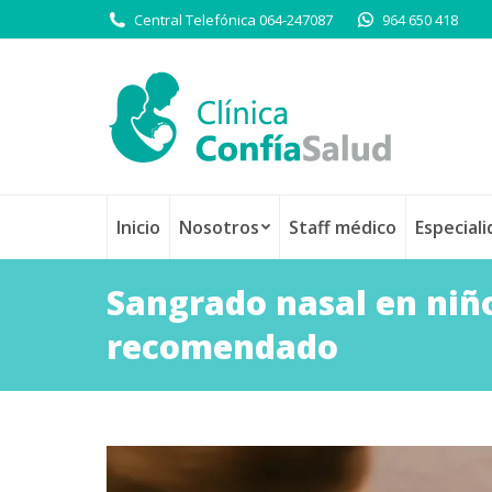
Central Telefónica 064-247087
964 650 418
Inicio
Nosotros
Staff médico
Especial
Sangrado nasal en niñ
recomendado