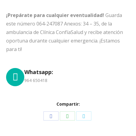
¡Prepárate para cualquier eventualidad!
Guarda
este número 064-247087 Anexos: 34 – 35, de la
ambulancia de Clínica ConfíaSalud y recibe atención
oportuna durante cualquier emergencia. ¡Estamos
para ti!
Whatsapp:
964 650418
Compartir:
Share
Share
Share
on
on
on
Facebook
WhatsApp
Twitter