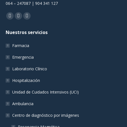
064 – 247087 | 904 341 127
Encuéntranos en:
Facebook
YouTube
Instagram
page
page
page
Nuestros servicios
opens
opens
opens
in
in
in
Farmacia
new
new
new
window
window
window
Emergencia
Laboratorio Clínico
Hospitalización
Unidad de Cuidados Intensivos (UCI)
Ambulancia
Centro de diagnóstico por imágenes
Resonancia Magnética