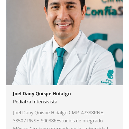
Joel Dany Quispe Hidalgo
Pediatra Intensivista
Joel Dany Quispe Hidalgo CMP. 47388RNE.
38507 RNSE. S00386Estudios de pregrado.
Médico Cirujano otorgado en la Universidad