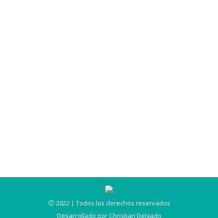
neurología egresado en la Universidad
Nacional «Federico Villarreal» CMP. 39461RNE.
25329Estudios de pregrado. Universidad
Nacional «Federico Villarreal» Especialidad /
Subespecialidad INCN: neurología Posgrado
Universidad Nacional Mayor de San Marcos.
Cargos Jefe del servicio de Neurología HDCQ
«DAC» Contacto:Consultar una cita por
Whatsapp:964 650418 992 188807Fijo:(064) –
247087 Anexos: 10…
Ⓒ 2022 | Todos los derechos reservados
Desarrollado por
Christian Delgado