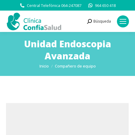
Central Telefónica 064-247087
964 650 418
Búsqueda
Buscar:
Unidad Endoscopia
Avanzada
Estás aquí:
Inicio
Compañero de equipo