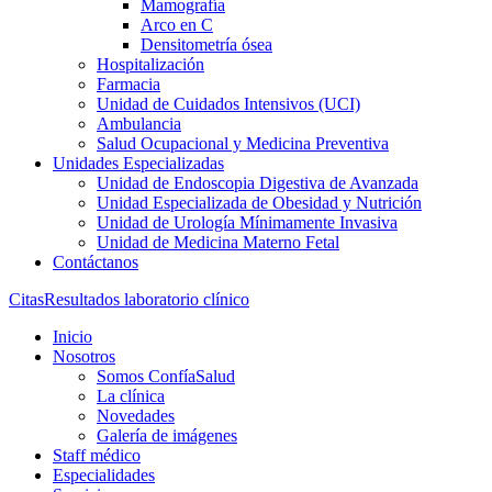
Mamografía
Arco en C
Densitometría ósea
Hospitalización
Farmacia
Unidad de Cuidados Intensivos (UCI)
Ambulancia
Salud Ocupacional y Medicina Preventiva
Unidades Especializadas
Unidad de Endoscopia Digestiva de Avanzada
Unidad Especializada de Obesidad y Nutrición
Unidad de Urología Mínimamente Invasiva
Unidad de Medicina Materno Fetal
Contáctanos
Citas
Resultados laboratorio clínico
Inicio
Nosotros
Somos ConfíaSalud
La clínica
Novedades
Galería de imágenes
Staff médico
Especialidades