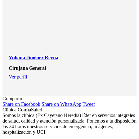
Yuliana Jiménez Reyna
Cirujana General
Ver perfil
Compartir:
Share
Share
Share
Share on Facebook
Share on WhatsApp
Tweet
on
on
on
Clínica ConfíaSalud
Facebook
WhatsApp
Twitter
Somos la clínica (Ex Cayetano Heredia) líder en servicios integrales
de salud, calidad y atención personalizada. Ponemos a tu disposición
las 24 horas nuestros servicios de emergencia, imágenes,
hospitalización y UCI.