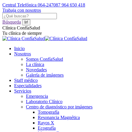
Saltar
Central Telefónica 064-247087
964 650 418
al
Trabaja con nosotros
contenido
Facebook
YouTube
Instagram
Buscar:
page
page
page
Búsqueda
opens
opens
opens
Clínica ConfíaSalud
in
in
in
Tu clínica de siempre
new
new
new
window
window
window
Inicio
Nosotros
Somos ConfíaSalud
La clínica
Novedades
Galería de imágenes
Staff médico
Especialidades
Servicios
Emergencia
Laboratorio Clínico
Centro de diagnóstico por imágenes
Tomografía
Resonancia Magnética
Rayos X
Ecografía