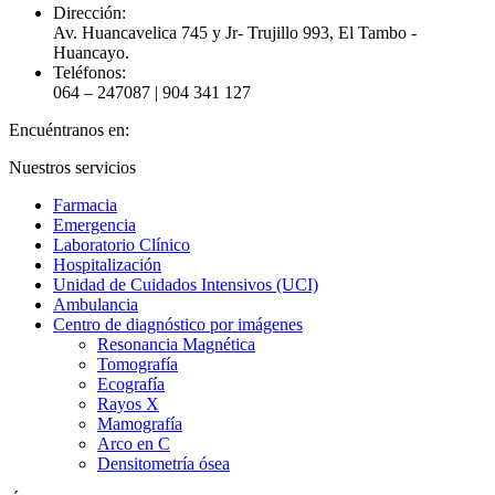
Dirección:
Av. Huancavelica 745 y Jr- Trujillo 993, El Tambo -
Huancayo.
Teléfonos:
064 – 247087 | 904 341 127
Encuéntranos en:
Facebook
YouTube
Instagram
Nuestros servicios
page
page
page
Farmacia
opens
opens
opens
Emergencia
in
in
in
Laboratorio Clínico
new
new
new
Hospitalización
window
window
window
Unidad de Cuidados Intensivos (UCI)
Ambulancia
Centro de diagnóstico por imágenes
Resonancia Magnética
Tomografía
Ecografía
Rayos X
Mamografía
Arco en C
Densitometría ósea