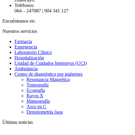
Teléfonos:
064 – 247087 | 904 341 127
Encuéntranos en:
Facebook
YouTube
Instagram
Nuestros servicios
page
page
page
Farmacia
opens
opens
opens
Emergencia
in
in
in
Laboratorio Clínico
new
new
new
Hospitalización
window
window
window
Unidad de Cuidados Intensivos (UCI)
Ambulancia
Centro de diagnóstico por imágenes
Resonancia Magnética
Tomografía
Ecografía
Rayos X
Mamografía
Arco en C
Densitometría ósea
Últimas noticias