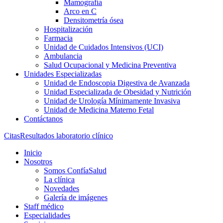
Mamografía
Arco en C
Densitometría ósea
Hospitalización
Farmacia
Unidad de Cuidados Intensivos (UCI)
Ambulancia
Salud Ocupacional y Medicina Preventiva
Unidades Especializadas
Unidad de Endoscopia Digestiva de Avanzada
Unidad Especializada de Obesidad y Nutrición
Unidad de Urología Mínimamente Invasiva
Unidad de Medicina Materno Fetal
Contáctanos
Citas
Resultados laboratorio clínico
Inicio
Nosotros
Somos ConfíaSalud
La clínica
Novedades
Galería de imágenes
Staff médico
Especialidades