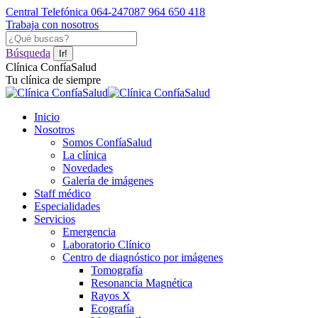
Saltar
Central Telefónica 064-247087
964 650 418
al
Trabaja con nosotros
contenido
Facebook
YouTube
Instagram
Buscar:
page
page
page
Búsqueda
opens
opens
opens
Clínica ConfíaSalud
in
in
in
Tu clínica de siempre
new
new
new
window
window
window
Inicio
Nosotros
Somos ConfíaSalud
La clínica
Novedades
Galería de imágenes
Staff médico
Especialidades
Servicios
Emergencia
Laboratorio Clínico
Centro de diagnóstico por imágenes
Tomografía
Resonancia Magnética
Rayos X
Ecografía