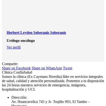
Herbert Leyden Soberanis Soberanis
Urólogo oncólogo
Ver perfil
Compartir:
Share
Share
Share
Share on Facebook
Share on WhatsApp
Tweet
on
on
on
Clínica ConfíaSalud
Facebook
WhatsApp
Twitter
Somos la clínica (Ex Cayetano Heredia) líder en servicios integrales
de salud, calidad y atención personalizada. Ponemos a tu disposición
las 24 horas nuestros servicios de emergencia, imágenes,
hospitalización y UCI.
Dirección:
Av. Huancavelica 745 y Jr- Trujillo 993, El Tambo -
Huancayo.