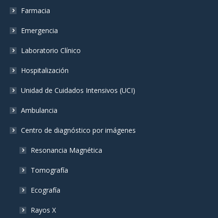
in
in
in
Farmacia
new
new
new
window
window
window
Emergencia
Laboratorio Clínico
Hospitalización
Unidad de Cuidados Intensivos (UCI)
Ambulancia
Centro de diagnóstico por imágenes
Resonancia Magnética
Tomografía
Ecografía
Rayos X