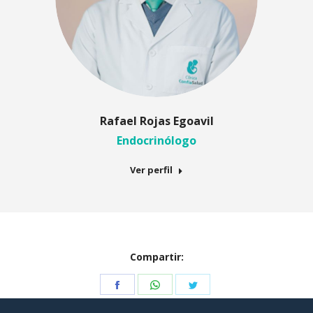
Rafael Rojas Egoavil
Endocrinólogo
Ver perfil
Compartir:
Share
Share
Share
on
on
on