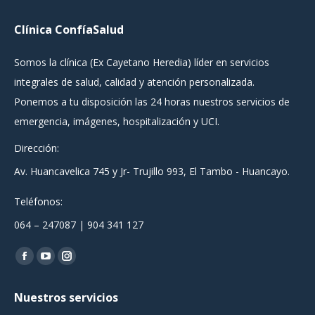
Facebook
WhatsApp
Twitter
Clínica ConfíaSalud
Somos la clínica (Ex Cayetano Heredia) líder en servicios
integrales de salud, calidad y atención personalizada.
Ponemos a tu disposición las 24 horas nuestros servicios de
emergencia, imágenes, hospitalización y UCI.
Dirección:
Av. Huancavelica 745 y Jr- Trujillo 993, El Tambo - Huancayo.
Teléfonos:
064 – 247087 | 904 341 127
Encuéntranos en:
Facebook
YouTube
Instagram
page
page
page
Nuestros servicios
opens
opens
opens