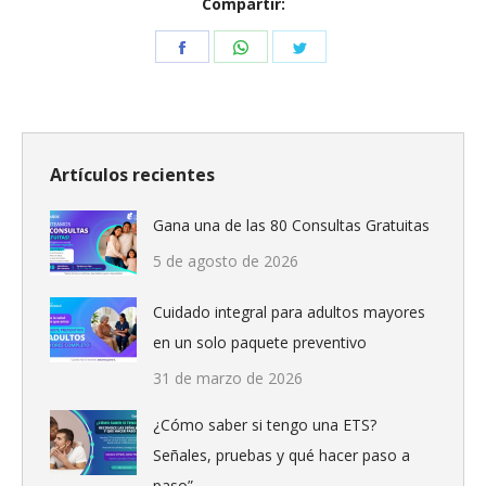
Compartir:
Share
Share
Share
on
on
on
Facebook
WhatsApp
Twitter
Artículos recientes
Gana una de las 80 Consultas Gratuitas
5 de agosto de 2026
Cuidado integral para adultos mayores
en un solo paquete preventivo
31 de marzo de 2026
¿Cómo saber si tengo una ETS?
Señales, pruebas y qué hacer paso a
paso”