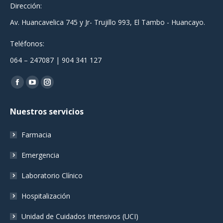
Dirección:
Av. Huancavelica 745 y Jr- Trujillo 993, El Tambo - Huancayo.
Teléfonos:
064 – 247087 | 904 341 127
Encuéntranos en:
Facebook
YouTube
Instagram
page
page
page
Nuestros servicios
opens
opens
opens
in
in
in
Farmacia
new
new
new
window
window
window
Emergencia
Laboratorio Clínico
Hospitalización
Unidad de Cuidados Intensivos (UCI)