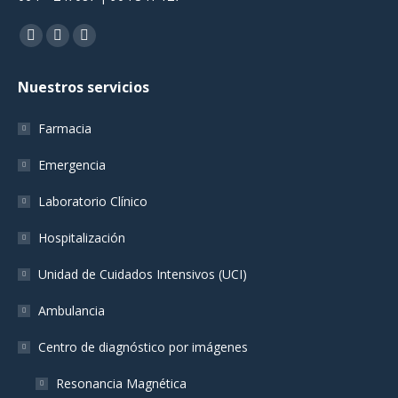
Encuéntranos en:
Facebook
YouTube
Instagram
page
page
page
Nuestros servicios
opens
opens
opens
in
in
in
Farmacia
new
new
new
window
window
window
Emergencia
Laboratorio Clínico
Hospitalización
Unidad de Cuidados Intensivos (UCI)
Ambulancia
Centro de diagnóstico por imágenes
Resonancia Magnética