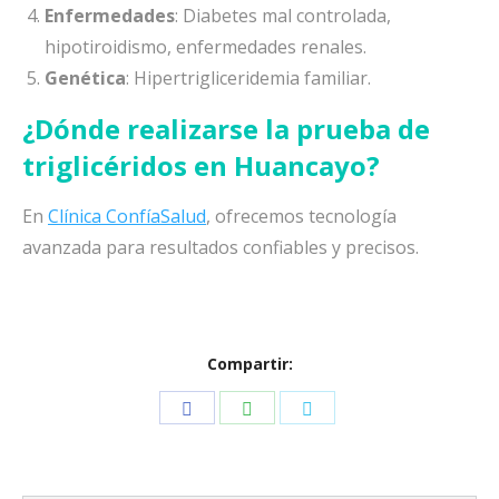
Enfermedades
: Diabetes mal controlada,
hipotiroidismo, enfermedades renales.
Genética
: Hipertrigliceridemia familiar.
¿Dónde realizarse la prueba de
triglicéridos en Huancayo?
En
Clínica ConfíaSalud
, ofrecemos tecnología
avanzada para resultados confiables y precisos.
Compartir:
Share
Share
Share
on
on
on
Facebook
WhatsApp
Twitter