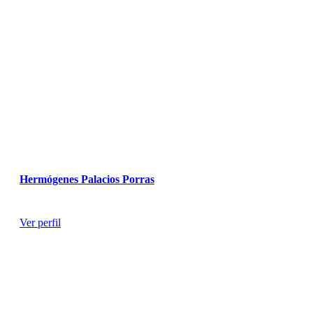
Hermógenes Palacios Porras
Especialista en Fertilidad y Ginecología
Ver perfil