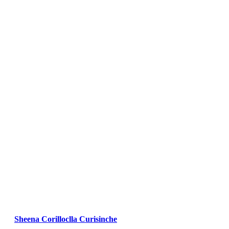
Sheena Corilloclla Curisinche