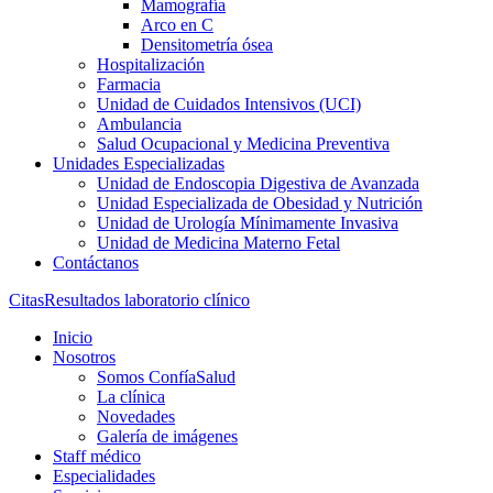
Mamografía
Arco en C
Densitometría ósea
Hospitalización
Farmacia
Unidad de Cuidados Intensivos (UCI)
Ambulancia
Salud Ocupacional y Medicina Preventiva
Unidades Especializadas
Unidad de Endoscopia Digestiva de Avanzada
Unidad Especializada de Obesidad y Nutrición
Unidad de Urología Mínimamente Invasiva
Unidad de Medicina Materno Fetal
Contáctanos
Citas
Resultados laboratorio clínico
Inicio
Nosotros
Somos ConfíaSalud
La clínica
Novedades
Galería de imágenes
Staff médico
Especialidades