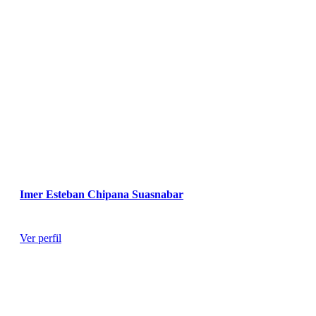
Imer Esteban Chipana Suasnabar
Ginecólogo
Ver perfil
¿Por qué elegir el Programa ``Madre Niño``?