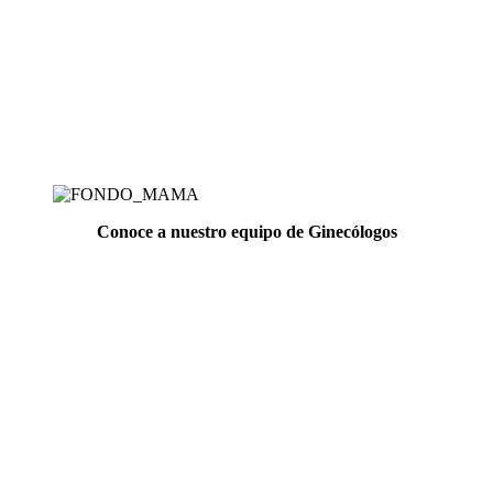
Bienvenida al programa «Madre Niño» de Confíasalud, un servicio
integral diseñado con cariño para acompañarte a lo largo de tu
emocionante viaje hacia la maternidad. Nos enorgullece ofrecer una
atención especializada y personalizada que va más allá de la
atención ginecológica convencional, brindándote el apoyo necesario
para vivir una gestación plena y saludable.
Conoce a nuestro equipo de Ginecólogos