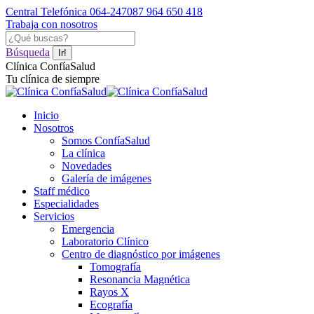
Saltar
Central Telefónica 064-247087
964 650 418
al
Trabaja con nosotros
contenido
Facebook
YouTube
Instagram
Buscar:
page
page
page
Búsqueda
opens
opens
opens
Clínica ConfíaSalud
in
in
in
Tu clínica de siempre
new
new
new
window
window
window
Inicio
Nosotros
Somos ConfíaSalud
La clínica
Novedades
Galería de imágenes
Staff médico
Especialidades
Servicios
Emergencia
Laboratorio Clínico
Centro de diagnóstico por imágenes
Tomografía
Resonancia Magnética
Rayos X
Ecografía