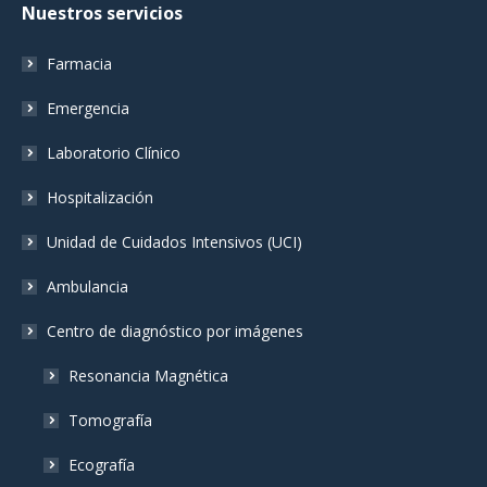
Nuestros servicios
opens
opens
opens
in
in
in
Farmacia
new
new
new
window
window
window
Emergencia
Laboratorio Clínico
Hospitalización
Unidad de Cuidados Intensivos (UCI)
Ambulancia
Centro de diagnóstico por imágenes
Resonancia Magnética
Tomografía
Ecografía