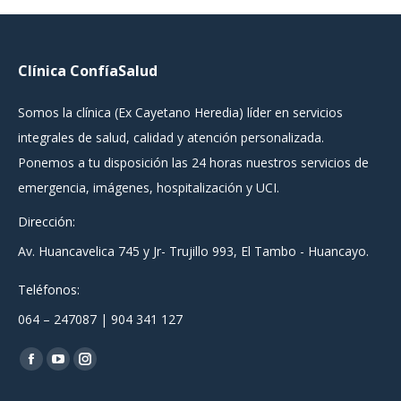
Facebook
WhatsApp
Twitter
Clínica ConfíaSalud
Somos la clínica (Ex Cayetano Heredia) líder en servicios
integrales de salud, calidad y atención personalizada.
Ponemos a tu disposición las 24 horas nuestros servicios de
emergencia, imágenes, hospitalización y UCI.
Dirección:
Av. Huancavelica 745 y Jr- Trujillo 993, El Tambo - Huancayo.
Teléfonos:
064 – 247087 | 904 341 127
Encuéntranos en:
Facebook
YouTube
Instagram
page
page
page