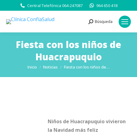
Central Telefónica 064-247087
964 650 418
Búsqueda
Buscar:
Fiesta con los niños de
Huacrapuquio
Estás aquí:
Inicio
Noticias
Fiesta con los niños de…
Niños de Huacrapuquio
vivieron
la Navidad más feliz