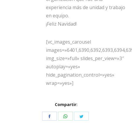
experiencia más de unidad y trabajo
en equipo.
¡Feliz Navidad!
[vc_images_carousel
images=»6401,6390,6392,6393,6394,639
img_size=»full» slides_per_view=»3″
autoplay=»yes»
hide_pagination_control=»yes»
wrap=»yes»]
Compartir:
Share
Share
Share
on
on
on