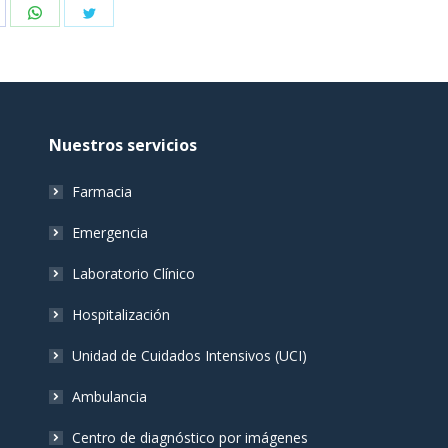
hare
Share
Share
n
on
on
acebook
WhatsApp
Twitter
Nuestros servicios
Farmacia
Emergencia
Laboratorio Clínico
Hospitalización
Unidad de Cuidados Intensivos (UCI)
Ambulancia
Centro de diagnóstico por imágenes