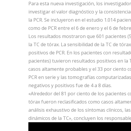
Para esta nueva investigación, los investigad
investigar el valor diagnóstico y la consistenc
la PCR. Se incluyeron en el estudio 1.014 paci
como de PCR entre el 6 de enero y el 6 de febr
Los resultados mostraron que 601 pacientes (5
la TC de tórax. La sensibilidad de la TC de tóra
positivos de PCR. En los pacientes con resultad
pacientes) tuvieron resultados positivos en la 
casos altamente probables y el 33 por ciento c
PCR en serie y las tomografías computarizadas, 
negativos y positivos fue de 4 a 8 días.
«Alrededor del 81 por ciento de los pacientes 
tórax fueron reclasificados como casos altame
análisis exhaustivo de los síntomas clínicos, la
dinámicos de la TC», concluyen los responsable