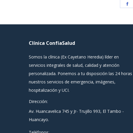
S
o
F
Clínica ConfíaSalud
Somos la clínica (Ex Cayetano Heredia) líder en
servicios integrales de salud, calidad y atención
personalizada. Ponemos a tu disposición las 24 horas
nuestros servicios de emergencia, imágenes,
hospitalización y UCI.
Dirección:
Av. Huancavelica 745 y Jr- Trujillo 993, El Tambo -
Huancayo.
Teléfonos: