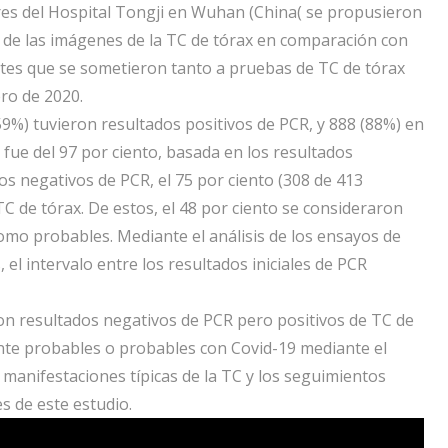
ores del Hospital Tongji en Wuhan (China( se propusieron
ia de las imágenes de la TC de tórax en comparación con
entes que se sometieron tanto a pruebas de TC de tórax
ero de 2020.
9%) tuvieron resultados positivos de PCR, y 888 (88%) en
x fue del 97 por ciento, basada en los resultados
os negativos de PCR, el 75 por ciento (308 de 413
TC de tórax. De estos, el 48 por ciento se consideraron
omo probables. Mediante el análisis de los ensayos de
el intervalo entre los resultados iniciales de PCR
con resultados negativos de PCR pero positivos de TC de
nte probables o probables con Covid-19 mediante el
s manifestaciones típicas de la TC y los seguimientos
s de este estudio.