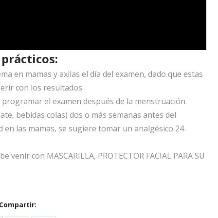
prácticos:
ma en mamas y axilas el día del examen, dado que estas
rir con los resultados.
a programar el examen después de la menstruación.
olate, bebidas colas) dos o más semanas antes del
 en las mamas, se sugiere tomar un analgésico 24
a debe venir con MASCARILLA, PROTECTOR FACIAL PARA SU
Compartir: