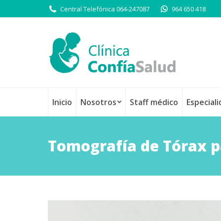
Central Telefónica 064-247087
964 650 418
Inicio
Nosotros
Staff médico
Especial
Tomografía de Tórax p