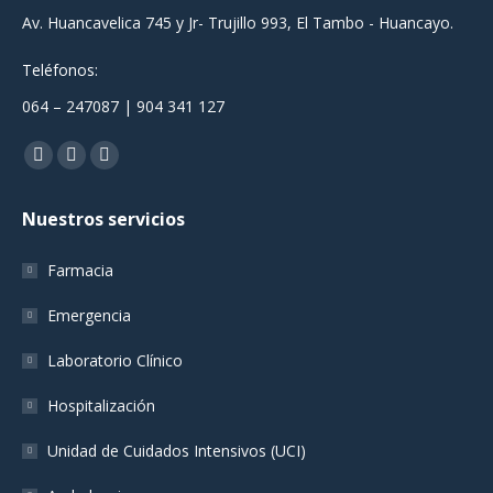
Av. Huancavelica 745 y Jr- Trujillo 993, El Tambo - Huancayo.
Teléfonos:
064 – 247087 | 904 341 127
Encuéntranos en:
Facebook
YouTube
Instagram
page
page
page
Nuestros servicios
opens
opens
opens
in
in
in
Farmacia
new
new
new
window
window
window
Emergencia
Laboratorio Clínico
Hospitalización
Unidad de Cuidados Intensivos (UCI)