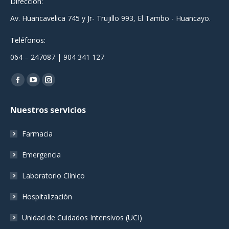
Dirección:
Av. Huancavelica 745 y Jr- Trujillo 993, El Tambo - Huancayo.
Teléfonos:
064 – 247087 | 904 341 127
Encuéntranos en:
Facebook
YouTube
Instagram
page
page
page
Nuestros servicios
opens
opens
opens
in
in
in
Farmacia
new
new
new
window
window
window
Emergencia
Laboratorio Clínico
Hospitalización
Unidad de Cuidados Intensivos (UCI)