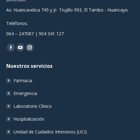
Av. Huancavelica 745 y Jr- Trujillo 993, El Tambo - Huancayo.
Teléfonos:
064 – 247087 | 904 341 127
Encuéntranos en:
Facebook
YouTube
Instagram
page
page
page
Nuestros servicios
opens
opens
opens
in
in
in
Farmacia
new
new
new
window
window
window
Emergencia
Laboratorio Clínico
Hospitalización
Unidad de Cuidados Intensivos (UCI)