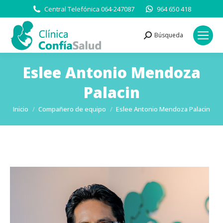
Central Telefónica 064-247087
964 650 418
Búsqueda
Buscar:
Eslee Antonio Mendoza
Palacin
Estás aquí:
Inicio
Compañero de equipo
Eslee Antonio Mendoza Palacin