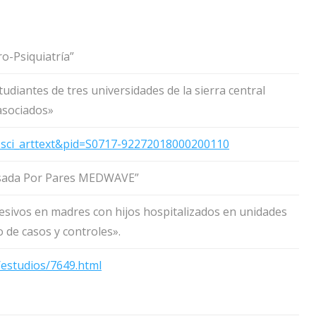
ro-Psiquiatría”
diantes de tres universidades de la sierra central
asociados»
pt=sci_arttext&pid=S0717-92272018000200110
visada Por Pares MEDWAVE”
esivos en madres con hijos hospitalizados en unidades
o de casos y controles».
/estudios/7649.html