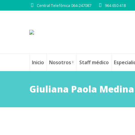
Central Telefónica 064-247087
964 650 418
Inicio
Nosotros
Staff médico
Especial
Giuliana Paola Medina