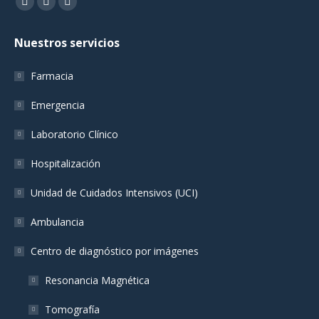
Encuéntranos en:
Facebook
YouTube
Instagram
page
page
page
Nuestros servicios
opens
opens
opens
in
in
in
Farmacia
new
new
new
window
window
window
Emergencia
Laboratorio Clínico
Hospitalización
Unidad de Cuidados Intensivos (UCI)
Ambulancia
Centro de diagnóstico por imágenes
Resonancia Magnética
Tomografía