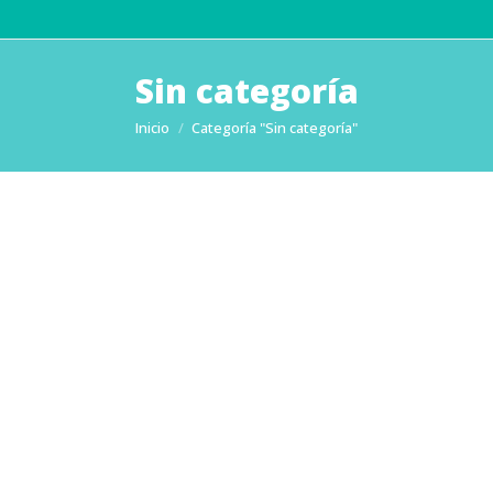
Sin categoría
Estás aquí:
Inicio
Categoría "Sin categoría"
Most recent 500percent Gambling
establishment Bonuses Could possibly
get 2024
Sin categoría
Por
CEO Confíasalud
11 de junio de 2025
Articles #10 Great Spins: 100percent As much
as 150, twenty five 100 percent free Revolves