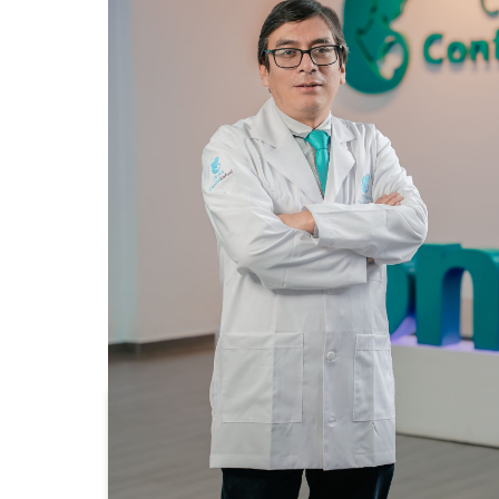
Edu Rogelio Cárdenas Osores
Neurólogo