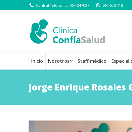
Central Telefónica 064-247087
964 650 418
Inicio
Nosotros
Staff médico
Especial
Jorge Enrique Rosales 