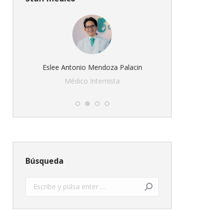
de
Eslee Antonio Mendoza Palacin
Edu Rogelio
Médico Internista
Ne
Búsqueda
Buscar: