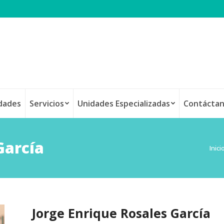
idades
Servicios
Unidades Especializadas
Contácta
García
Está
Inici
Jorge Enrique Rosales García