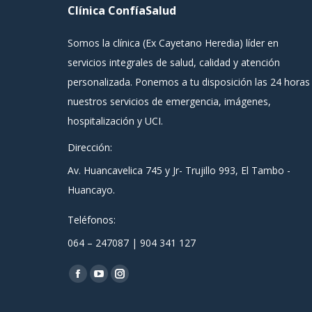
Clínica ConfíaSalud
Somos la clínica (Ex Cayetano Heredia) líder en
servicios integrales de salud, calidad y atención
personalizada. Ponemos a tu disposición las 24 horas
nuestros servicios de emergencia, imágenes,
hospitalización y UCI.
Dirección:
Av. Huancavelica 745 y Jr- Trujillo 993, El Tambo -
Huancayo.
Teléfonos:
064 – 247087 | 904 341 127
Encuéntranos en:
Facebook
YouTube
Instagram
page
page
page