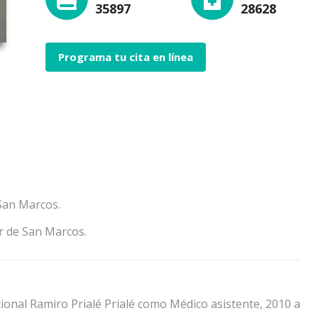
35897
28628
Programa tu cita en línea
San Marcos.
r de San Marcos.
ional Ramiro Prialé Prialé como Médico asistente, 2010 a