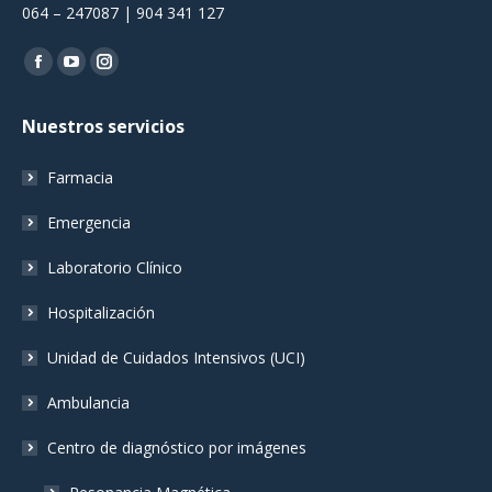
064 – 247087 | 904 341 127
Encuéntranos en:
Facebook
YouTube
Instagram
page
page
page
Nuestros servicios
opens
opens
opens
in
in
in
Farmacia
new
new
new
window
window
window
Emergencia
Laboratorio Clínico
Hospitalización
Unidad de Cuidados Intensivos (UCI)
Ambulancia
Centro de diagnóstico por imágenes