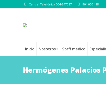
Central Telefónica 064-247087
964 650 418
Inicio
Nosotros
Staff médico
Especial
Hermógenes Palacios 