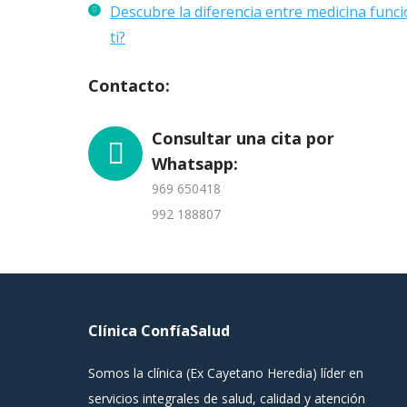
Descubre la diferencia entre medicina funci
ti?
Contacto:
Consultar una cita por
Whatsapp:
969 650418
992 188807
Clínica ConfíaSalud
Somos la clínica (Ex Cayetano Heredia) líder en
servicios integrales de salud, calidad y atención