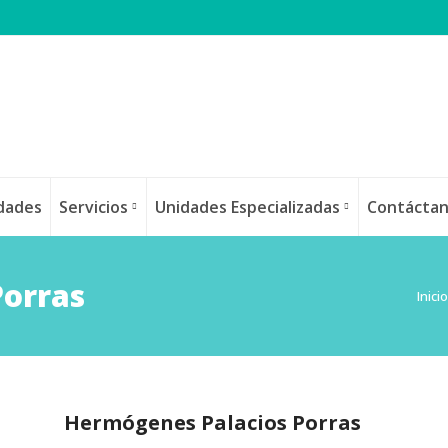
idades
Servicios
Unidades Especializadas
Contácta
Porras
Está
Inicio
Hermógenes Palacios Porras