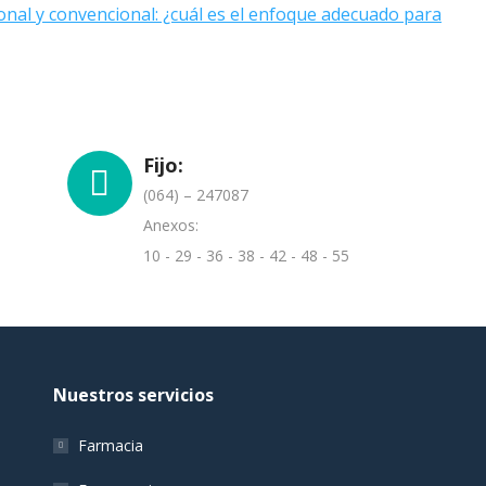
onal y convencional: ¿cuál es el enfoque adecuado para
Fijo:
(064) – 247087
Anexos:
10 - 29 - 36 - 38 - 42 - 48 - 55
Nuestros servicios
Farmacia