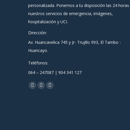
personalizada. Ponemos a tu disposición las 24 horas
nuestros servicios de emergencia, imágenes,
hospitalización y UCI.
Dirección:
Av. Huancavelica 745 y Jr- Trujillo 993, El Tambo -
Huancayo.
Teléfonos:
064 – 247087 | 904 341 127
Encuéntranos en:
Facebook
YouTube
Instagram
page
page
page
opens
opens
opens
in
in
in
new
new
new
window
window
window