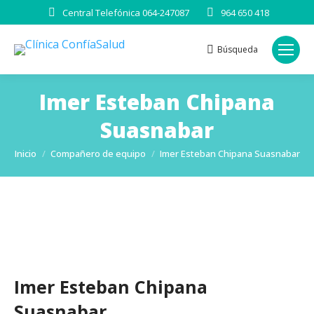
Central Telefónica 064-247087
964 650 418
Búsqueda
Buscar:
Imer Esteban Chipana
Suasnabar
Estás aquí:
Inicio
Compañero de equipo
Imer Esteban Chipana Suasnabar
Imer Esteban Chipana
Suasnabar