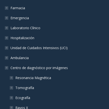
in
in
in
Farmacia
new
new
new
window
window
window
Emergencia
Laboratorio Clínico
Hospitalización
Unidad de Cuidados Intensivos (UCI)
Ambulancia
Centro de diagnóstico por imágenes
Resonancia Magnética
Tomografía
Ecografía
Rayos X