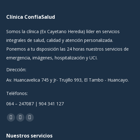
Clínica ConfíaSalud
Somos la clínica (Ex Cayetano Heredia) líder en servicios
integrales de salud, calidad y atención personalizada.
Ponemos a tu disposición las 24 horas nuestros servicios de
emergencia, imágenes, hospitalización y UCI.
Dirección:
Av. Huancavelica 745 y Jr- Trujillo 993, El Tambo - Huancayo.
Teléfonos:
064 – 247087 | 904 341 127
Encuéntranos en:
Facebook
YouTube
Instagram
page
page
page
Nuestros servicios
opens
opens
opens