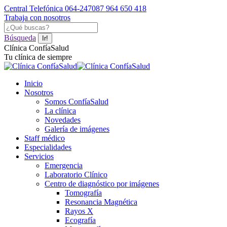
Saltar
Central Telefónica 064-247087
964 650 418
al
Trabaja con nosotros
contenido
Facebook
YouTube
Instagram
Buscar:
page
page
page
Búsqueda
opens
opens
opens
Clínica ConfíaSalud
in
in
in
Tu clínica de siempre
new
new
new
window
window
window
Inicio
Nosotros
Somos ConfíaSalud
La clínica
Novedades
Galería de imágenes
Staff médico
Especialidades
Servicios
Emergencia
Laboratorio Clínico
Centro de diagnóstico por imágenes
Tomografía
Resonancia Magnética
Rayos X
Ecografía